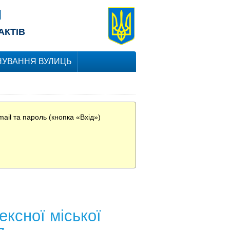
Я
АКТІВ
УВАННЯ ВУЛИЦЬ
ail та пароль (кнопка «Вхід»)
ксної міської