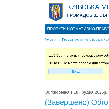
КИЇВСЬКА М
ГРОМАДСЬКЕ ОБГ
ПРОЕКТИ НОРМАТИВНО-ПРАВО
Головна
→
Проекти нормативно-правових ак
Щоб брати участь у громадському обго
Якщо Ви не маєте паролю для авториза
Вхід
Обговорення з
16 Грудня 2025р.
(Завершено) Обгов