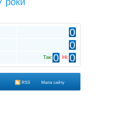
7 роки
0
0
0
0
Так:
Ні:
RSS
Мапа сайту