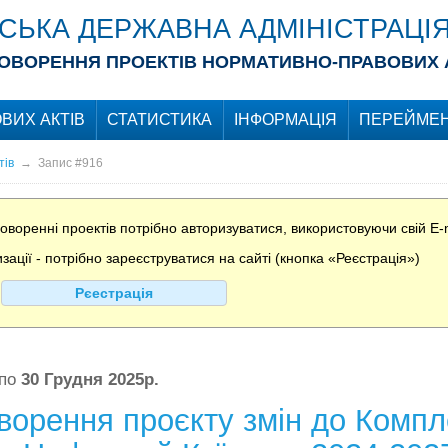
ІСЬКА ДЕРЖАВНА АДМІНІСТРАЦІ
ОВОРЕННЯ ПРОЕКТІВ НОРМАТИВНО-ПРАВОВИХ 
ВИХ АКТІВ
СТАТИСТИКА
ІНФОРМАЦІЯ
ПЕРЕЙМЕН
тів
→
Запис #916
воренні проектів потрібно авторизуватися, використовуючи свій E-m
ції - потрібно зареєструватися на сайті (кнопка «Реєстрація»)
Рєестрація
по
30 Грудня 2025р.
орення проєкту змін до Компле