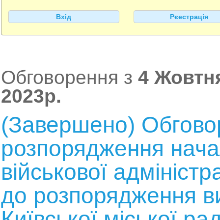
Вхід
Рєестрація
Обговорення з
4 Жовтня
2023р.
(Завершено) Обгово
розпорядження начал
військової адміністр
до розпорядження в
Київської міської рад