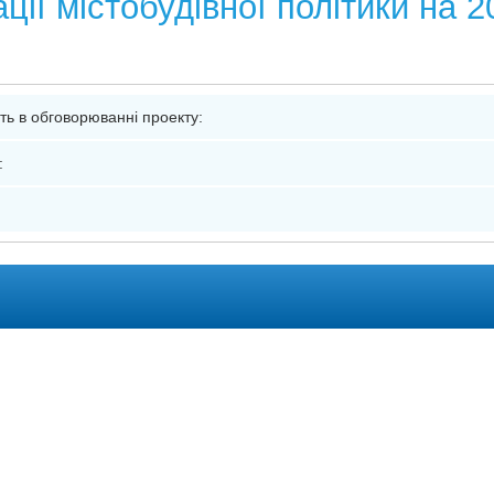
ції містобудівної політики на 
я
сть в обговорюванні проекту:
: