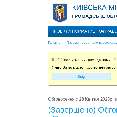
КИЇВСЬКА М
ГРОМАДСЬКЕ ОБГ
ПРОЕКТИ НОРМАТИВНО-ПРАВО
Головна
→
Проекти нормативно-правових ак
Щоб брати участь у громадському обго
Якщо Ви не маєте паролю для авториза
Вхід
Обговорення з
28 Квітня 2023р.
(Завершено) Обгов