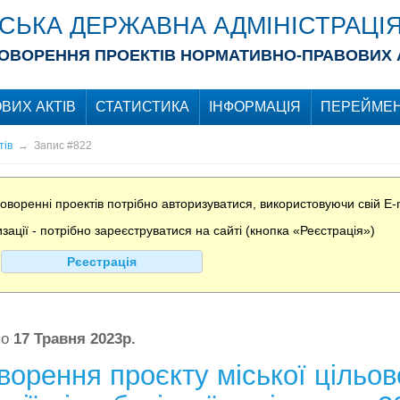
ІСЬКА ДЕРЖАВНА АДМІНІСТРАЦІ
ОВОРЕННЯ ПРОЕКТІВ НОРМАТИВНО-ПРАВОВИХ 
ВИХ АКТІВ
СТАТИСТИКА
ІНФОРМАЦІЯ
ПЕРЕЙМЕН
тів
→
Запис #822
воренні проектів потрібно авторизуватися, використовуючи свій E-m
ції - потрібно зареєструватися на сайті (кнопка «Реєстрація»)
Рєестрація
по
17 Травня 2023р.
орення проєкту міської цільов