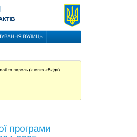
Я
АКТІВ
УВАННЯ ВУЛИЦЬ
ail та пароль (кнопка «Вхід»)
ої програми