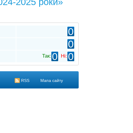
2024-2025 роки»
0
0
0
0
Так:
Ні:
RSS
Мапа сайту