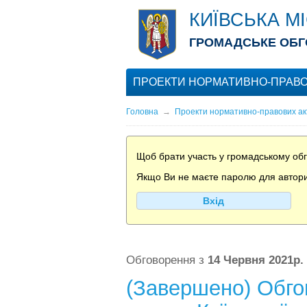
КИЇВСЬКА М
ГРОМАДСЬКЕ ОБГ
ПРОЕКТИ НОРМАТИВНО-ПРАВО
Головна
→
Проекти нормативно-правових ак
Щоб брати участь у громадському обго
Якщо Ви не маєте паролю для авториза
Вхід
Обговорення з
14 Червня 2021р.
(Завершено) Обго