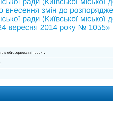
іської ради (Київської міської 
ро внесення змін до розпорядж
іської ради (Київської міської 
д 24 вересня 2014 року № 1055»
я
сть в обговорюванні проекту:
: