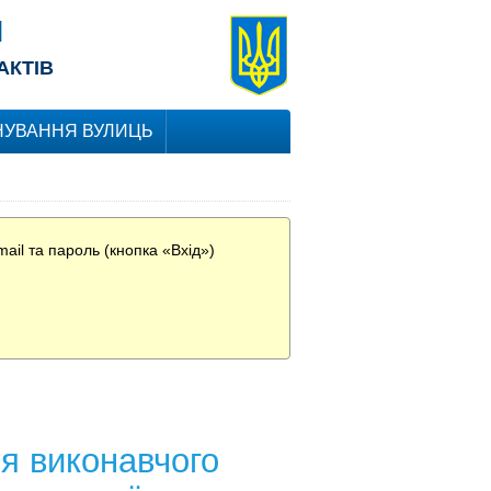
Я
АКТІВ
УВАННЯ ВУЛИЦЬ
ail та пароль (кнопка «Вхід»)
я виконавчого