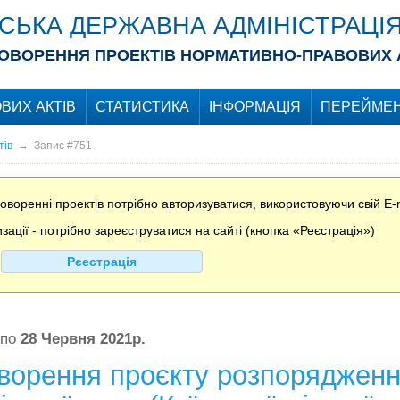
ІСЬКА ДЕРЖАВНА АДМІНІСТРАЦІ
ОВОРЕННЯ ПРОЕКТІВ НОРМАТИВНО-ПРАВОВИХ 
ВИХ АКТІВ
СТАТИСТИКА
ІНФОРМАЦІЯ
ПЕРЕЙМЕН
тів
→
Запис #751
воренні проектів потрібно авторизуватися, використовуючи свій E-m
ції - потрібно зареєструватися на сайті (кнопка «Реєстрація»)
Рєестрація
по
28 Червня 2021р.
ворення проєкту розпорядженн