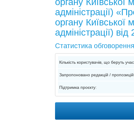
органу Київської м
адміністрації) «П
органу Київської м
адміністрації) ві
Статистика обговоренн
Кількість користувачів, що беруть уча
Запропоновано редакцій / пропозицій
Підтримка проєкту: