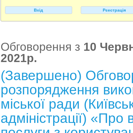
Вхід
Рєестрація
Обговорення з
10 Червн
2021р.
(Завершено) Обгово
розпорядження викон
міської ради (Київсь
адміністрації) «Про
послуги з користув