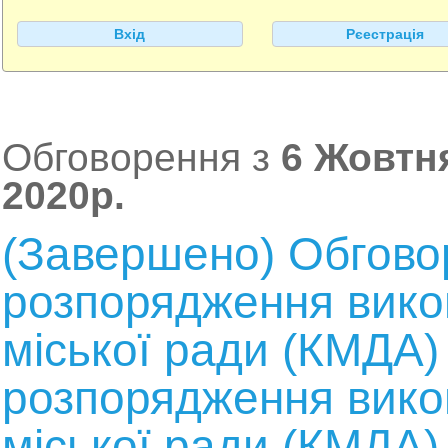
Вхід
Рєестрація
Обговорення з
6 Жовтня
2020р.
(Завершено) Обгово
розпорядження викон
міської ради (КМДА)
розпорядження викон
міської ради (КМДА)