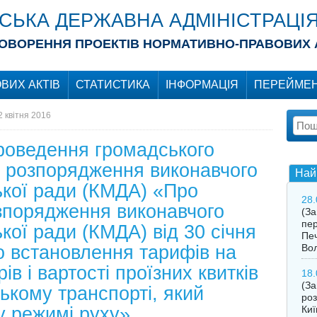
ІСЬКА ДЕРЖАВНА АДМІНІСТРАЦІ
ОВОРЕННЯ ПРОЕКТІВ НОРМАТИВНО-ПРАВОВИХ 
ВИХ АКТІВ
СТАТИСТИКА
ІНФОРМАЦІЯ
ПЕРЕЙМЕН
2 квітня 2016
роведення громадського
у розпорядження виконавчого
Най
ської ради (КМДА) «Про
28.
зпорядження виконавчого
(З
пер
ької ради (КМДА) від 30 січня
Печ
 встановлення тарифів на
Во
в і вартості проїзних квитків
18.
(За
ькому транспорті, який
роз
у режимі руху»
Киї