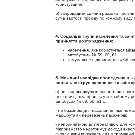
користування,
б) запровадити єдиний разовий проїзний
сума вартості проїзду по кожному виду 
4. Соціальні групи населення та заі
прийняття розпорядження:
населення, яке користується міс
автобусами № 59, 60, 61
комунальне підприємство «Київпа
5. Можливі наслідки проведення в ж
соціальних груп населення та заінте
а) не запроваджувати єдиного разового 
електричці, яка працює у звичайному ре
автобусах № 59, 60, 61 є:
- не бажаною для населення, яке нема
маршрутами перевезень пасажирів;
- неприйнятною альтернативою для кому
підприємство недотримує доходи внасл
складу, який випускається на трамвайні