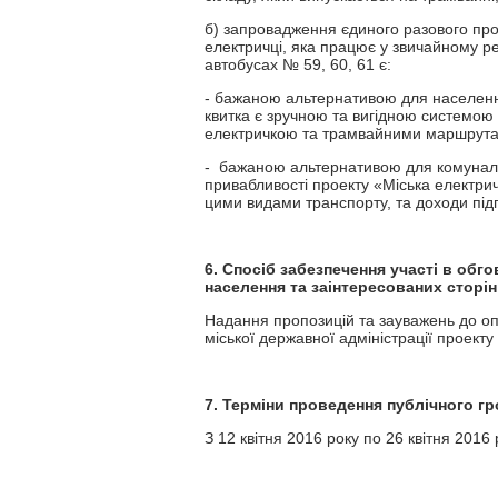
б) запровадження єдиного разового прої
електричці, яка працює у звичайному ре
автобусах № 59, 60, 61 є:
- бажаною альтернативою для населення
квитка є зручною та вигідною системо
електричкою та трамвайними маршрутам
- бажаною альтернативою для комуналь
привабливості проекту «Міська електричк
цими видами транспорту, та доходи під
6. Спосіб забезпечення участі в обг
населення та заінтересованих сторін
Надання пропозицій та зауважень до оп
міської державної адміністрації проект
7. Терміни проведення публічного г
З 12 квітня 2016 року по 26 квітня 2016 