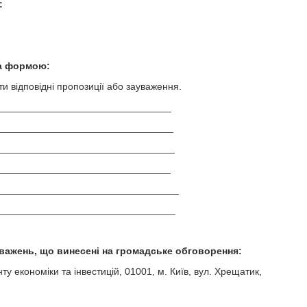
:
за формою:
и відповідні пропозиції або зауваження.
________________________________
_________________________________
_________________________________
_________________________________
_________________________________
__________________________________
уважень, що винесені на громадське обговорення:
у економіки та інвестицій, 01001, м. Київ, вул. Хрещатик,