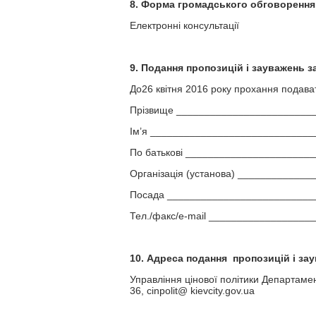
8. Форма громадського обговорення
Електронні консультації
9. Подання пропозицій і зауважень 
До26 квітня 2016 року прохання подават
Прізвище ________________________
Ім’я ____________________________
По батькові ______________________
Організація (установа) ____________
Посада __________________________
Тел./факс/e-mail _________________
10. Адреса подання пропозицій і за
Управління цінової політики Департамент
36, cinpolit@ kievcity.gov.ua