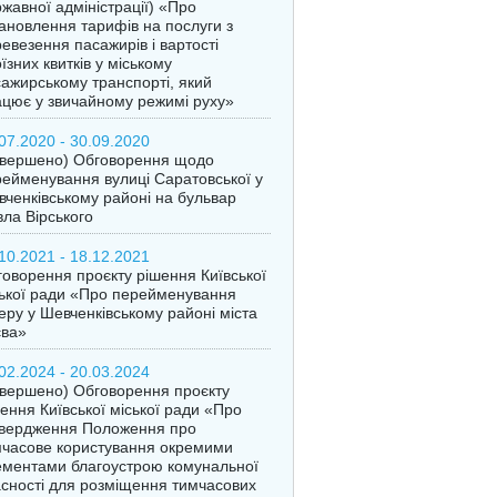
жавної адміністрації) «Про
ановлення тарифів на послуги з
евезення пасажирів і вартості
їзних квитків у міському
ажирському транспорті, який
цює у звичайному режимі руху»
07.2020 - 30.09.2020
авершено) Обговорення щодо
ейменування вулиці Саратовської у
ченківському районі на бульвар
ла Вірського
10.2021 - 18.12.2021
оворення проєкту рішення Київської
ької ради «Про перейменування
еру у Шевченківському районі міста
єва»
02.2024 - 20.03.2024
вершено) Обговорення проєкту
ення Київської міської ради «Про
твердження Положення про
часове користування окремими
ментами благоустрою комунальної
сності для розміщення тимчасових