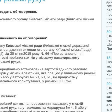
дер
вст
пер
оводить обговорення:
про
пас
онавчого органу Київської міської ради (Київської міської
пра
30.
(З
винесеного на обговорення:
пер
Шев
у Київської міської ради (Київської міської державної
Пав
озпорядження виконавчого органу Київської міської ради
ції) від 30 січня2015 року № 66 «Про встановлення
тості проїзних квитків у міському пасажирському
18.
режимі руху».
Обг
міс
редбачено встановлення вартості єдиного разового
скв
рів у міській електричці, яка працює у звичайному режимі
Ки
5 або у автобусах № 59, 60, 61, які працюють у
гального користування, у розмірі 6,00 грн.
20.
(За
ріш
 питання:
за
тим
оїзний квиток на перевезення пасажирів у міській
еле
жимі руху, та у трамваях на маршрутах № 4, 5 або у
вла
у звичайному режимі руху на маршрутах загального