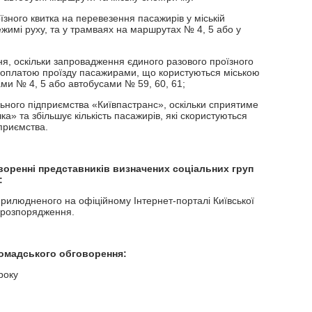
зного квитка на перевезення пасажирів у міській
жимі руху, та у трамваях на маршрутах № 4, 5 або у
, оскільки запровадження єдиного разового проїзного
ю оплатою проїзду пасажирами, що користуються міською
и № 4, 5 або автобусами № 59, 60, 61;
ного підприємства «Київпастранс», оскільки сприятиме
а» та збільшує кількість пасажирів, які скористуються
приємства.
оворенні представників визначених соціальних груп
:
рилюдненого на офіційному Інтернет-порталі Київської
у розпорядження.
ромадського обговорення:
року