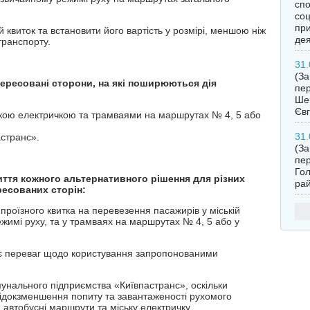
спо
соц
при
 квиток та встановити його вартість у розмірі, меншою ніж
дея
транспорту.
31.
(З
нтересовані сторони, на які поширюються дія
пер
Шев
Євг
ькою електричкою та трамваями на маршрутах № 4, 5 або
31.
странс».
(З
пер
Гол
иття кожного альтернативного рішення для різних
рай
ресованих сторін:
проїзного квитка на перевезення пасажирів у міській
жимі руху, та у трамваях на маршрутах № 4, 5 або у
є переваг щодо користування запропонованими
нального підприємства «Київпастранс», оскільки
ідокзменшення попиту та завантаженості рухомого
, автобусні маршрути та міську електричку.