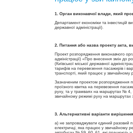
1. Орган виконавчої влади, який пр
Департамент економіки та інвестицій вик
державної адміністрації).
2. Питання або назва проекту акта, 
Проект розпорядження виконавчого орган
адміністрації) «Про внесення змін до р
(Київської міської державної адміністра
тарифів на перевезення пасажирів і вар
транспорті, який працює у звичайному 
Зазначеним проектом розпорядження пе
проїзного квитка на перевезення пасажи
руху, та у трамваях на маршрутах № 4, 
звичайному режимі руху на маршрутах за
3. Альтернативні варіанти вирішення
а) не запроваджувати єдиний разовий пр
електричці, яка працює у звичайному ре
автобусах № 59, 60, 61, які працюють 