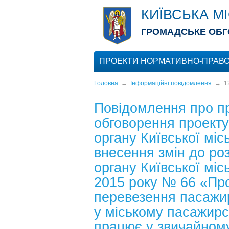
КИЇВСЬКА М
ГРОМАДСЬКЕ ОБГ
ПРОЕКТИ НОРМАТИВНО-ПРАВО
Головна
→
Інформаційні повідомлення
→
1
Повідомлення про п
обговорення проект
органу Київської мі
внесення змін до ро
органу Київської міс
2015 року № 66 «Про
перевезення пасажирі
у міському пасажирс
працює у звичайном