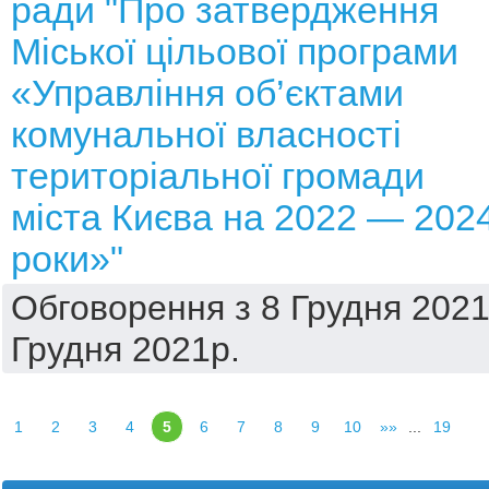
ради "Про затвердження
Міської цільової програми
«Управління об’єктами
комунальної власності
територіальної громади
міста Києва на 2022 — 202
роки»"
Обговорення з 8 Грудня 2021
Грудня 2021р.
1
2
3
4
5
6
7
8
9
10
»»
...
19