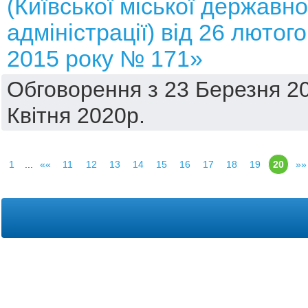
(Київської міської державно
адміністрації) від 26 лютого
2015 року № 171»
Обговорення з 23 Березня 20
Квітня 2020р.
1
...
««
11
12
13
14
15
16
17
18
19
20
»»