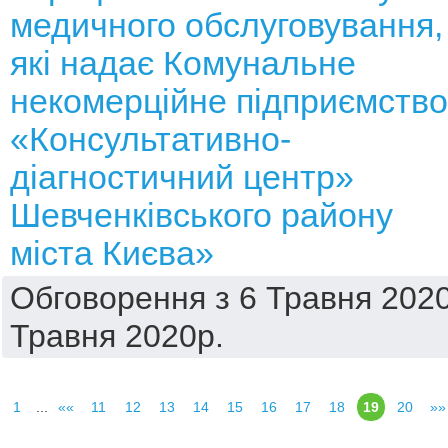
медичного обслуговування,
які надає Комунальне
некомерційне підприємство
«Консультативно-
діагностичний центр»
Шевченківського району
міста Києва»
Обговорення з 6 Травня 2020
Травня 2020р.
1
...
««
11
12
13
14
15
16
17
18
19
20
»»