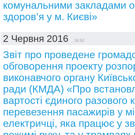
комунальними закладами 
здоров’я у м. Києві»
2 Червня 2016
16:53
Звіт про проведене громад
обговорення проекту розп
виконавчого органу Київсько
ради (КМДА) «Про встанов
вартості єдиного разового 
перевезення пасажирів у мі
електричці, яка працює у 
режимі руху, та у трамваях