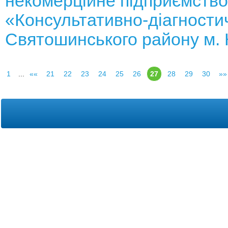
некомерційне підприємство
«Консультативно-діагности
Святошинського району м. 
1
...
««
21
22
23
24
25
26
27
28
29
30
»»