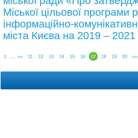
міської ради «Про затверд
Міської цільової програми 
інформаційно-комунікативн
міста Києва на 2019 – 2021
1
...
««
11
12
13
14
15
16
17
18
19
20
»»