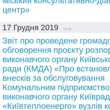
міський консультативно-ді
центр»
17 Грудня 2019
14:33
Звіт про проведене громад
обговорення проєкту розп
виконавчого органу Київсько
ради (КМДА) «Про встанов
внесків за обслуговування
Комунальним підприємств
виконавчого органу Київра
«Київтеплоенерго» вузлів к