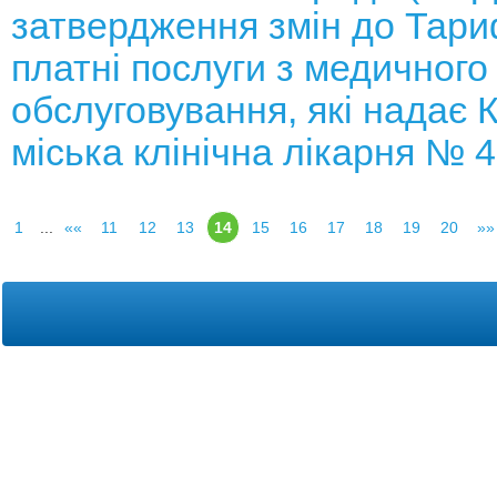
затвердження змін до Тари
платні послуги з медичного
обслуговування, які надає 
міська клінічна лікарня № 
1
...
««
11
12
13
14
15
16
17
18
19
20
»»