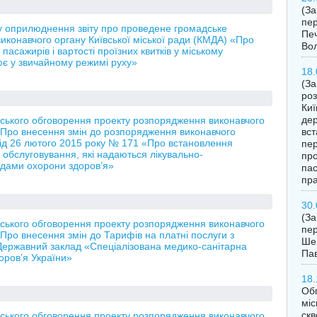
(З
пер
 оприлюднення звіту про проведене громадське
Печ
конавчого органу Київської міської ради (КМДА) «Про
Во
асажирів і вартості проїзних квитків у міському
ює у звичайному режимі руху»
18.
(За
роз
Киї
дер
ького обговорення проекту розпорядження виконавчого
 «Про внесення змін до розпорядження виконавчого
вст
 від 26 лютого 2015 року № 171 «Про встановлення
пер
 обслуговування, які надаються лікувально-
про
дами охорони здоров’я»
пас
пра
30.
(З
ького обговорення проекту розпорядження виконавчого
пер
«Про внесення змін до Тарифів на платні послуги з
Шев
Державний заклад «Спеціалізована медико-санітарна
Пав
оров’я України»
18.
Обг
міс
скв
ького обговорення проекту розпорядження виконавчого