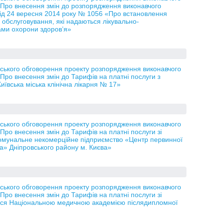
 «Про внесення змін до розпорядження виконавчого
 від 24 вересня 2014 року № 1056 «Про встановлення
 обслуговування, які надаються лікувально-
ми охорони здоров’я»
ького обговорення проекту розпорядження виконавчого
«Про внесення змін до Тарифів на платні послуги з
иївська міська клінічна лікарня № 17»
ького обговорення проекту розпорядження виконавчого
«Про внесення змін до Тарифів на платні послуги зі
Комунальне некомерційне підприємство «Центр первинної
а» Дніпровського району м. Києва»
ького обговорення проекту розпорядження виконавчого
«Про внесення змін до Тарифів на платні послуги зі
ться Національною медичною академією післядипломної