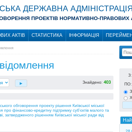
ІСЬКА ДЕРЖАВНА АДМІНІСТРАЦІ
ОВОРЕННЯ ПРОЕКТІВ НОРМАТИВНО-ПРАВОВИХ 
ВИХ АКТІВ
СТАТИСТИКА
ІНФОРМАЦІЯ
ПЕРЕЙМЕН
домлення
овідомлення
З:
Знайдено:
403
ПО:
З
Х
кого обговорення проекту рішення Київської міської
 про фінансово-кредитну підтримку суб’єктів малого та
ві, затвердженого рішенням Київської міської ради від
Най
28.