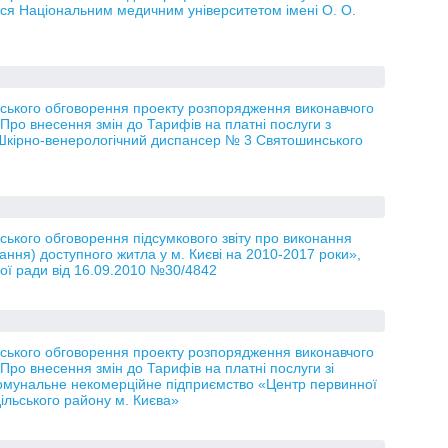
ься Національним медичним університетом імені О. О.
ького обговорення проекту розпорядження виконавчого
«Про внесення змін до Тарифів на платні послуги з
 Шкірно-венерологічний диспансер № 3 Святошинського
ького обговорення підсумкового звіту про виконання
ання) доступного житла у м. Києві на 2010-2017 роки»,
кої ради від 16.09.2010 №30/4842
ького обговорення проекту розпорядження виконавчого
«Про внесення змін до Тарифів на платні послуги зі
Комунальне некомерційне підприємство «Центр первинної
ільського району м. Києва»