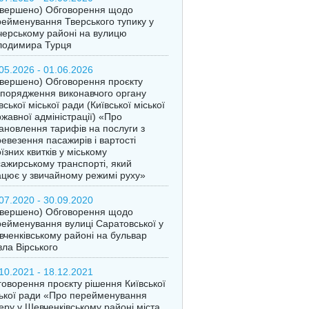
авершено) Обговорення щодо
ейменування Тверського тупику у
ерському районі на вулицю
лодимира Турця
05.2026 - 01.06.2026
вершено) Обговорення проєкту
порядження виконавчого органу
вської міської ради (Київської міської
жавної адміністрації) «Про
ановлення тарифів на послуги з
евезення пасажирів і вартості
їзних квитків у міському
ажирському транспорті, який
цює у звичайному режимі руху»
07.2020 - 30.09.2020
авершено) Обговорення щодо
ейменування вулиці Саратовської у
ченківському районі на бульвар
ла Вірського
10.2021 - 18.12.2021
оворення проєкту рішення Київської
ької ради «Про перейменування
еру у Шевченківському районі міста