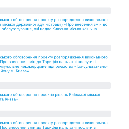
ького обговорення проекту розпорядження виконавчого
ої міської державної адміністрації) «Про внесення змін до
обслуговування, які надає Київська міська клінічна
ького обговорення проекту розпорядження виконавчого
«Про внесення змін до Тарифів на платні послуги зі
Комунальне некомерційне підприємство «Консультативно-
айону м. Києва»
кого обговорення проектів рішень Київської міської
та Києва»
ького обговорення проекту розпорядження виконавчого
«Про внесення змін до Тарифів на платні послуги зі