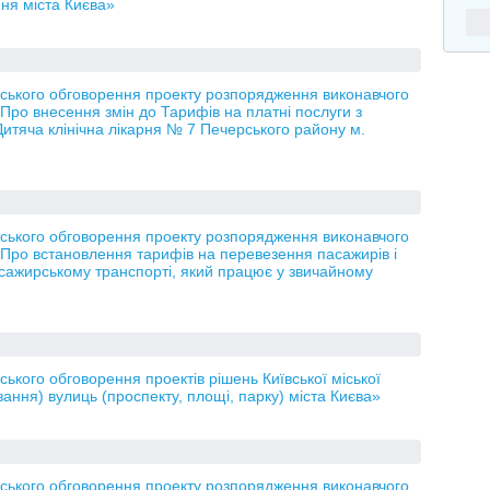
ня міста Києва»
ького обговорення проекту розпорядження виконавчого
«Про внесення змін до Тарифів на платні послуги з
Дитяча клінічна лікарня № 7 Печерського району м.
ького обговорення проекту розпорядження виконавчого
 «Про встановлення тарифів на перевезення пасажирів і
пасажирському транспорті, який працює у звичайному
кого обговорення проектів рішень Київської міської
ня) вулиць (проспекту, площі, парку) міста Києва»
ького обговорення проекту розпорядження виконавчого