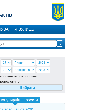
Я
АКТІВ
УВАННЯ ВУЛИЦЬ
воротньо-хронологiчно
ронологiчно
популярніші проекти
07.2020 - 28.09.2020