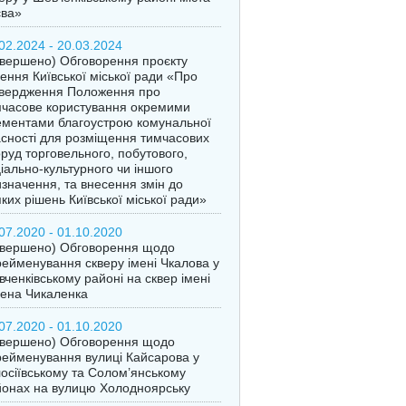
єва»
02.2024 - 20.03.2024
вершено) Обговорення проєкту
ення Київської міської ради «Про
твердження Положення про
часове користування окремими
ментами благоустрою комунальної
сності для розміщення тимчасових
руд торговельного, побутового,
іально-культурного чи іншого
значення, та внесення змін до
ких рішень Київської міської ради»
07.2020 - 01.10.2020
авершено) Обговорення щодо
ейменування скверу імені Чкалова у
ченківському районі на сквер імені
ена Чикаленка
07.2020 - 01.10.2020
авершено) Обговорення щодо
ейменування вулиці Кайсарова у
осіївському та Солом’янському
онах на вулицю Холодноярську