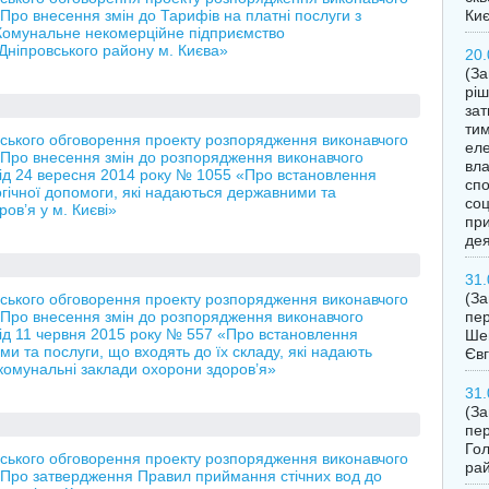
«Про внесення змін до Тарифів на платні послуги з
Ки
 Комунальне некомерційне підприємство
Дніпровського району м. Києва»
20.
(За
ріш
за
тим
ького обговорення проекту розпорядження виконавчого
еле
 «Про внесення змін до розпорядження виконавчого
вла
 від 24 вересня 2014 року № 1055 «Про встановлення
спо
огічної допомоги, які надаються державними та
соц
в’я у м. Києві»
при
дея
31.
(З
ького обговорення проекту розпорядження виконавчого
 «Про внесення змін до розпорядження виконавчого
пер
 від 11 червня 2015 року № 557 «Про встановлення
Шев
ми та послуги, що входять до їх складу, які надають
Євг
 комунальні заклади охорони здоров’я»
31.
(З
пер
Гол
ького обговорення проекту розпорядження виконавчого
рай
 «Про затвердження Правил приймання стічних вод до