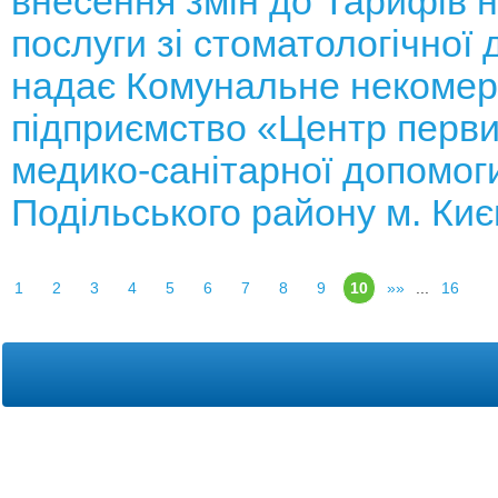
внесення змін до Тарифів н
послуги зі стоматологічної 
надає Комунальне некомер
підприємство «Центр перви
медико-санітарної допомог
Подільського району м. Ки
1
2
3
4
5
6
7
8
9
10
»»
...
16