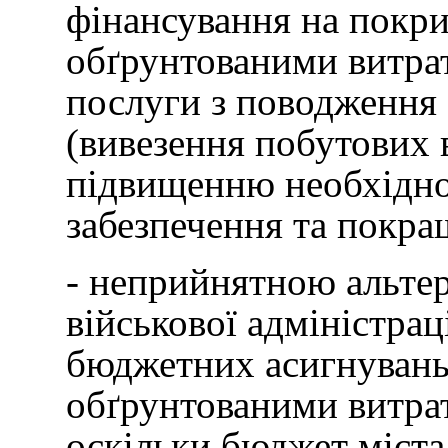
фінансування на покри
обґрунтованими витра
послуги з поводження
(вивезення побутових в
підвищенню необхідног
забезпечення та покра
- неприйнятною альтер
військової адміністрац
бюджетних асигнувань 
обґрунтованими витра
оскільки бюджет міста