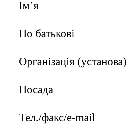
Ім’я
___________________
По батькові
___________________
Організація (установа)
___________________
Посада
___________________
Тел./факс/e-mail