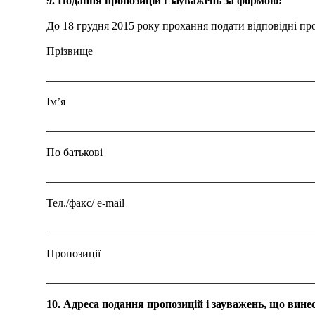
9. Подання пропозицій і зауважень за формою:
До 18 грудня 2015 року прохання подати відповідні пр
Прізвище
_______________________________________________
Ім’я
_______________________________________________
По батькові
_______________________________________________
Тел./факс/ e-mail
_______________________________________________
Пропозиції
_______________________________________________
10. Адреса подання пропозицій і зауважень, що вине