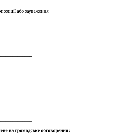
опозиції або зауваження
_____________
______________
_____________
______________
______________
сене на громадське обговорення: