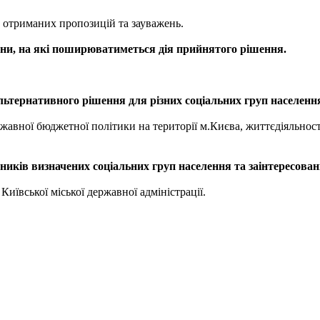
м отриманих пропозицій та зауважень.
рони, на які поширюватиметься дія прийнятого рішення.
ьтернативного рішення для різних соціальних груп населення 
жавної бюджетної політики на території м.Києва, життєдіяльності
вників визначених соціальних груп населення та заінтересован
иївської міської державної адміністрації.