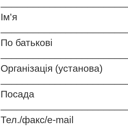
_______________________
Ім’я
_______________________
По батькові
_______________________
Організація (установа)
_______________________
Посада
_______________________
Тел./факс/e-mail