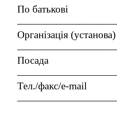
По батькові
___________________
Організація (установа)
___________________
Посада
___________________
Тел./факс/e-mail
___________________