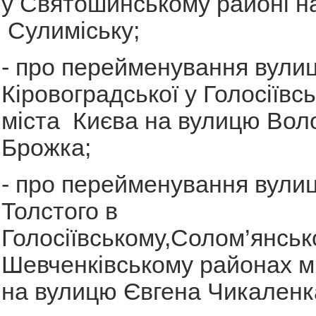
у Святошинському районі н
Сулиміську;
- про перейменування вулиц
Кіровоградської у Голосіївс
міста Києва на вулицю Во
Брожка;
- про перейменування вулиц
Толстого в
Голосіївському,Солом’янськ
Шевченківському районах м
на вулицю Євгена Чикаленк