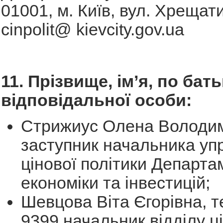
01001, м. Київ, вул. Хрещати
cinpolit@ kievcity.gov.ua
11. Прізвище, ім’я, по бать
відповідальної особи:
Стрижиус Олена Володим
заступник начальника уп
цінової політики Департа
економіки та інвестицій;
Шевцова Віта Єгорівна, те
9399 начальник відділу ц