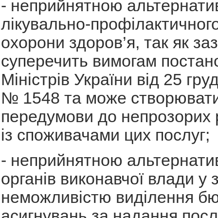
- неприйнятною альтернати
лікувально-профілактичног
охорони здоров’я, так як за
суперечить вимогам постан
Міністрів України від 25 гру
№ 1548 та може створюват
передумови до непрозорих 
із споживачами цих послуг;
- неприйнятною альтернати
органів виконавчої влади у з
неможливістю виділення б
асигнувань за надання послу