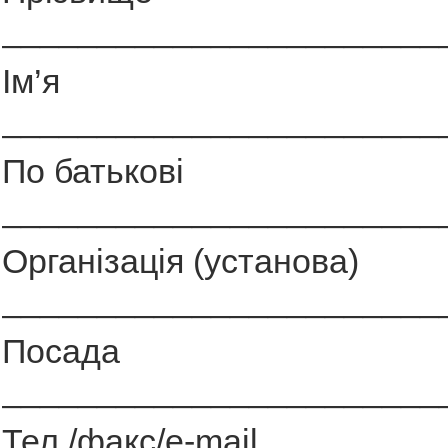
_______________________
Ім’я
_______________________
По батькові
_______________________
Організація (установа)
_______________________
Посада
_______________________
Тел./факс/e-mail